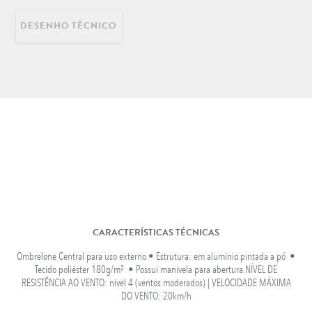
DESENHO TÉCNICO
DECORAÇÃO
INFANTIL
LONGARINAS EM AÇO
INOX
CARACTERÍSTICAS TÉCNICAS
Ombrelone Central para uso externo • Estrutura: em alumínio pintada a pó •
Tecido poliéster 180g/m² • Possui manivela para abertura.NÍVEL DE
RESISTÊNCIA AO VENTO: nível 4 (ventos moderados) | VELOCIDADE MÁXIMA
DO VENTO: 20km/h