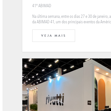
41ª ABIMAD
Na última semana, entre os dias 27 e 30 de janeiro, a
da ABIMAD 41, um dos principais eventos da Améri
VEJA MAIS