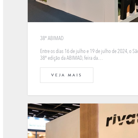
38ª ABIMAD
Entre os dias 16 de julho e 19 de julho de 2024, o Sã
38ª edição da ABIMAD, feira da…
VEJA MAIS