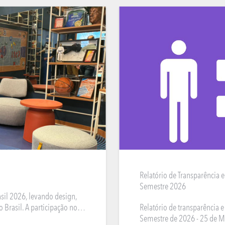
REPRESENTANTES
NOTÍCIAS
FALE CONOSCO
ASSISTÊNCIA TÉCNICA
2ª VIA DE BOLETO
OUTDOOR
DECORAÇÃO
Relatório de Transparência 
Semestre 2026
sil 2026, levando design,
o Brasil. A participação no…
Relatório de transparência 
Semestre de 2026 - 25 de 