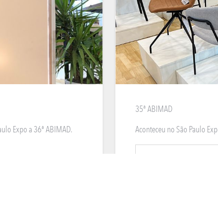
35ª ABIMAD
Paulo Expo a 36ª ABIMAD.
Aconteceu no São Paulo Expo
VEJA MAIS