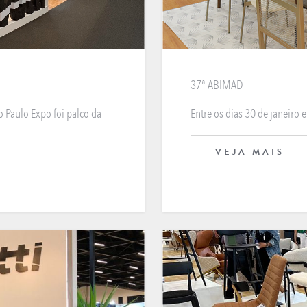
37ª ABIMAD
o Paulo Expo foi palco da
Entre os dias 30 de janeiro
VEJA MAIS