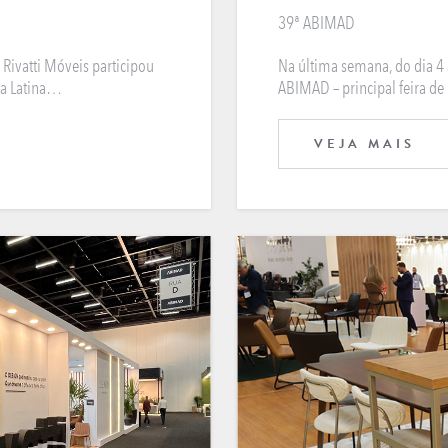
39ª ABIMAD
 Rivatti Móveis participou
Na última semana, do dia 4 a
ca Latina…
ABIMAD – principal feira d
VEJA MAIS