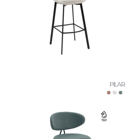
PILAR