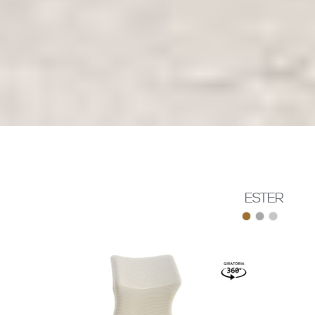
ESTER