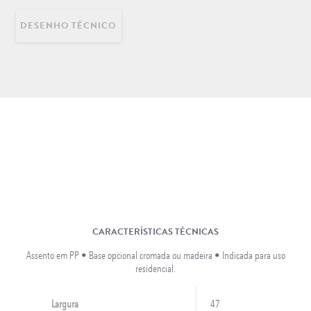
DESENHO TÉCNICO
DECORAÇÃO
INFANTIL
LONGARINAS EM AÇO
INOX
CARACTERÍSTICAS TÉCNICAS
Assento em PP • Base opcional cromada ou madeira • Indicada para uso
residencial.
Largura
47