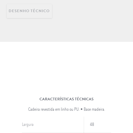
DESENHO TÉCNICO
DECORAÇÃO
INFANTIL
LONGARINAS EM AÇO
INOX
CARACTERÍSTICAS TÉCNICAS
Cadeira revestida em linho ou PU. • Base madeira.
Largura
48