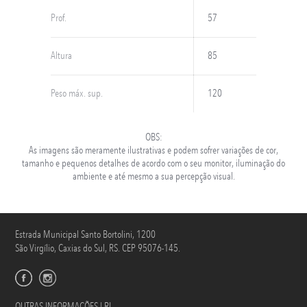
Prof.
57
Altura
85
Peso máx. sup.
120
OBS:
As imagens são meramente ilustrativas e podem sofrer variações de cor,
tamanho e pequenos detalhes de acordo com o seu monitor, iluminação do
ambiente e até mesmo a sua percepção visual.
Estrada Municipal Santo Bortolini, 1200
São Virgílio, Caxias do Sul, RS. CEP 95076-145.
OUTRAS INFORMAÇÕES | RI