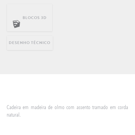
BLOCOS 3D
DECORAÇÃO
INFANTIL
LONGARINAS EM AÇO
INOX
DESENHO TÉCNICO
Cadeira em madeira de olmo com assento tramado em corda
natural.