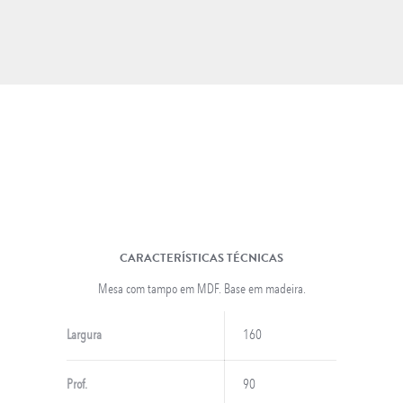
DECORAÇÃO
INFANTIL
LONGARINAS EM AÇO
INOX
CARACTERÍSTICAS TÉCNICAS
Mesa com tampo em MDF. Base em madeira.
Largura
160
Prof.
90