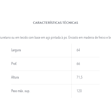
CARACTERÍSTICAS TÉCNICAS
liuretano ou em tecido com base em aço pintada à po. Encosto em madeira de freixo e b
LONGARINAS EM AÇO INOX
Largura
64
Prof.
66
Altura
71,5
Peso máx. sup.
120