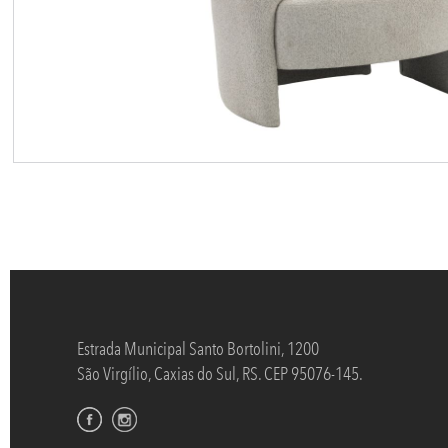
Estrada Municipal Santo Bortolini, 1200
São Virgílio, Caxias do Sul, RS. CEP 95076-145.