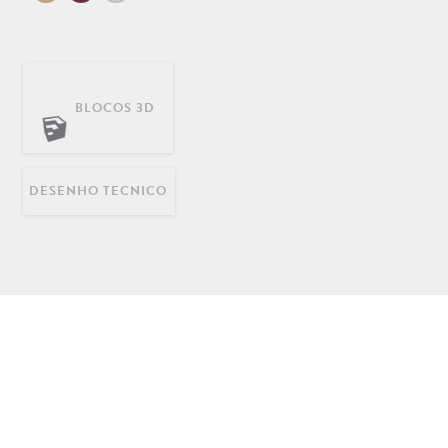
BLOCOS 3D
DECORAÇÃO
INFANTIL
LONGARINAS EM AÇO
INOX
DESENHO TECNICO