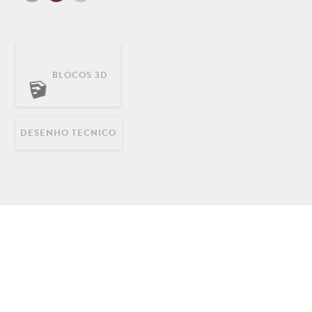
BLOCOS 3D
DECORAÇÃO
INFANTIL
LONGARINAS EM AÇO
INOX
DESENHO TECNICO