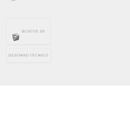
BLOCOS 3D
DECORAÇÃO
INFANTIL
LONGARINAS EM AÇO
INOX
DESENHO TÉCNICO