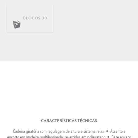
BLOCOS 3D
DECORAÇÃO
INFANTIL
LONGARINAS EM AÇO
INOX
CARACTERÍSTICAS TÉCNICAS
Cadeira giratória com regulagem de altura e sistema relax • Assento e
encosto em madeira multilaminada, revestidos em poliuretano • Base em aço