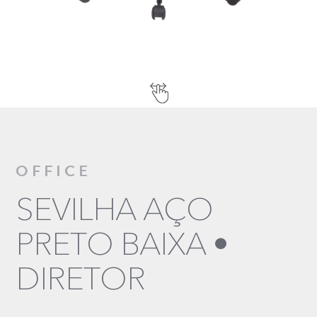
REPRESENTANTES
NOTÍCIAS
FALE CONOSCO
ASSISTÊNCIA TÉCNICA
2ª VIA DE BOLETO
OFFICE
MESAS
OFFICE
OUTDOOR
SEVILHA AÇO
PRETO BAIXA •
DIRETOR