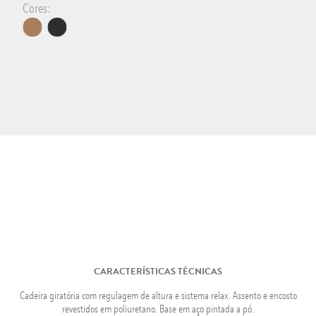
Cores:
DECORAÇÃO
INFANTIL
LONGARINAS EM AÇO
INOX
CARACTERÍSTICAS TÉCNICAS
Cadeira giratória com regulagem de altura e sistema relax. Assento e encosto
revestidos em poliuretano. Base em aço pintada a pó.