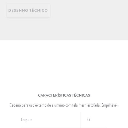
DESENHO TÉCNICO
DECORAÇÃO
INFANTIL
LONGARINAS EM AÇO
INOX
CARACTERÍSTICAS TÉCNICAS
Cadeira para uso externo de alumínio com tela mesh estofada. Empilhável.
Largura
57