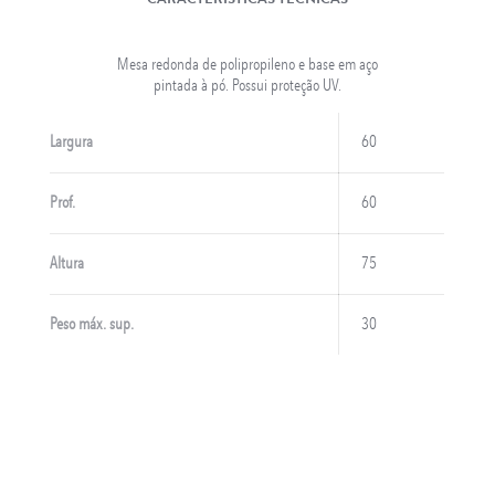
Mesa redonda de polipropileno e base em aço
pintada à pó. Possui proteção UV.
Largura
60
LONGARINAS EM AÇO INOX
Prof.
60
Altura
75
Peso máx. sup.
30